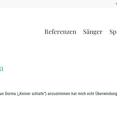
Referenzen
Sänger
Sp
a
sun Dorma („Keiner schlafe“) anzustimmen hat mich echt Überwindun